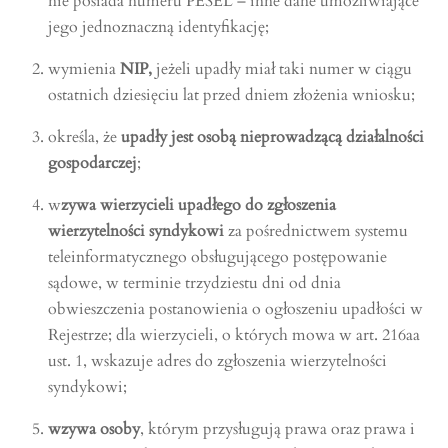
nie posiada numeru PESEL – inne dane umożliwiające
jego jednoznaczną identyfikację;
wymienia
NIP,
jeżeli upadły miał taki numer w ciągu
ostatnich dziesięciu lat przed dniem złożenia wniosku;
określa, że
upadły jest osobą nieprowadzącą działalności
gospodarczej
;
w
zywa wierzycieli upadłego do zgłoszenia
wierzytelności syndykowi
za pośrednictwem systemu
teleinformatycznego obsługującego postępowanie
sądowe, w terminie trzydziestu dni od dnia
obwieszczenia postanowienia o ogłoszeniu upadłości w
Rejestrze; dla wierzycieli, o których mowa w art. 216aa
ust. 1, wskazuje adres do zgłoszenia wierzytelności
syndykowi;
wzywa osoby
, którym przysługują prawa oraz prawa i