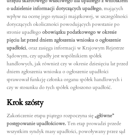
urzędu skarbowego właściwego dla upadłego z wnioskiem
o udzielenie informacji dotyczących upadłego
, mających
wpływ na ocenę jego sytuacji majątkowej, w szczególności
dotyczących okoliczności powodujących powstanie po
stronie upadłego
obowiązku podatkowego w okresie
pięciu lat przed dniem zgłoszenia wniosku o ogłoszenie
upadłości
, oraz zasięga informacji w Krajowym Rejestrze
Sądowym, czy upadły jest wspólnikiem spółek
handlowych, jak również czy w okresie dziesięciu lat przed
dniem zgłoszenia wniosku o ogłoszenie upadłości
sprawował funkcję członka organu spółek handlowych i
czy w stosunku do tych spółek ogłoszono upadłość.
Krok szósty
Zakończenie etapu piątego rozpoczyna się
„główne”
postępowanie upadłościowe.
Ten etap prowadzi przede
wszystkim syndyk masy upadłości, powoływany przez sąd