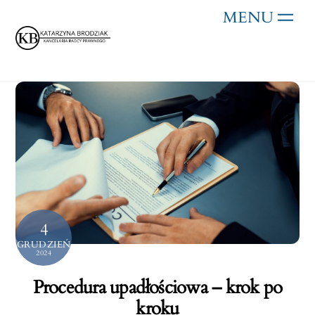
Skip
Men
to
content
4
GRUDZIEŃ
2024
Procedura upadłościowa – krok po
kroku