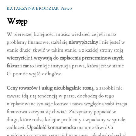
Prawo
KATARZYNA BRODZIAK
Wstęp
W pierwszej kolejności musisz wiedzieć, że jeśli masz
problemy finansowe, stałeś się
niewypłacalny
i nie jesteś w
stanie dłużej tkwić w takim stanie, a z każdej strony stoją
wierzyciele i wzywają do zapłacenia przeterminowanych
faktur i rat
to istnieje instytucja prawa, która jest w stanie
Ci pomóc wyjść z długów.
Ceny towarów i usług nieubłagalnie rosną
, a zarobki nie
zawsze idą z tą tendencją w parze, dochodzą do tego
nieplanowane sytuacje losowe i nasza względna stabilizacja
finansowa zaczyna się chwiać. Zaczynamy popadać w
długi, które rodzą kolejne problemy i wpadamy w spiralę
zadłużeń.
Upadłość konsumencka
ma umożliwić Ci
wyjście z krytycznej sytuacji finansowej, tak abyś odzyskał