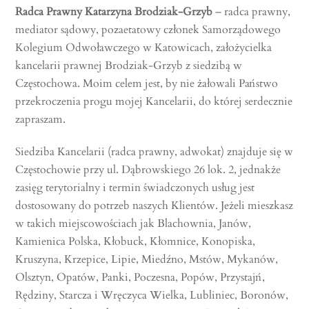
Radca Prawny Katarzyna Brodziak-Grzyb
– radca prawny,
mediator sądowy, pozaetatowy członek Samorządowego
Kolegium Odwoławczego w Katowicach, założycielka
kancelarii prawnej Brodziak-Grzyb z siedzibą w
Częstochowa. Moim celem jest, by nie żałowali Państwo
przekroczenia progu mojej Kancelarii, do której serdecznie
zapraszam.
Siedziba Kancelarii (radca prawny, adwokat) znajduje się w
Częstochowie przy ul. Dąbrowskiego 26 lok. 2, jednakże
zasięg terytorialny i termin świadczonych usług jest
dostosowany do potrzeb naszych Klientów. Jeżeli mieszkasz
w takich miejscowościach jak Blachownia, Janów,
Kamienica Polska, Kłobuck, Kłomnice, Konopiska,
Kruszyna, Krzepice, Lipie, Miedźno, Mstów, Mykanów,
Olsztyn, Opatów, Panki, Poczesna, Popów, Przystajń,
Rędziny, Starcza i Wręczyca Wielka, Lubliniec, Boronów,