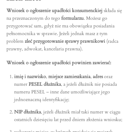
Wniosek o ogłoszenie upadłości konsumenckiej
składa się
na przeznaczonym do tego
formularzu
. Możesz go
przygotować sam, gdyż nie ma obowiązku posiadania
pełnomocnika w sprawie. Jeżeli jednak masz z tym
problem
zleć przygotowanie sprawy prawnikowi
(radca
prawny, adwokat, kancelaria prawna).
Wniosek o ogłoszenie upadłości powinien zawierać:
imię i nazwisko
,
miejsce zamieszkania
,
adres
oraz
numer
PESEL dłużnika
, a jeżeli dłużnik nie posiada
numeru PESEL – inne dane umożliwiające jego
jednoznaczną identyfikację;
NIP dłużnika
, jeżeli dłużnik miał taki numer w ciągu
ostatnich dziesięciu lat przed dniem złożenia wniosku;
wskazanie miejsc, w których znajduje się majątek